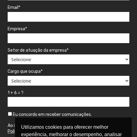
Email*
Empresa*
Setor de atuação da empresa*
Cargo que ocupa*
1 + 6 = ?
Eu concordo em receber comunicações.
Ao informar meus dados, estou ciente das diretrizes da
Utilizamos cookies para oferecer melhor
Utilizamos cookies para oferecer melhor
Política de Privacidade
da Aquarela Analytics.
experiência, melhorar o desempenho, analisar
experiência, melhorar o desempenho, analisar