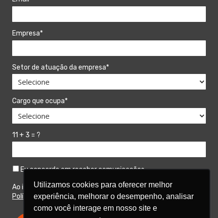
Empresa*
Setor de atuação da empresa*
Cargo que ocupa*
11 + 3 = ?
Eu concordo em receber comunicações.
Utilizamos cookies para oferecer melhor
Ao informar meus dados, estou ciente das diretrizes da
experiência, melhorar o desempenho, analisar
Política de Privacidade
da Aquarela Analytics.
como você interage em nosso site e